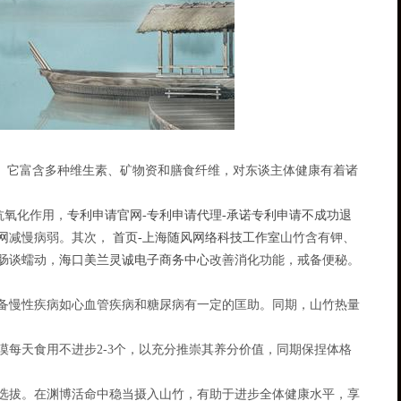
物。它富含多种维生素、矿物资和膳食纤维，对东谈主体健康有着诸
抗氧化作用，
专利申请官网-专利申请代理-承诺专利申请不成功退
网
减慢病弱。其次，
首页-上海随风网络科技工作室
山竹含有钾、
肠谈蠕动，
海口美兰灵诚电子商务中心
改善消化功能，戒备便秘。
备慢性疾病如心血管疾病和糖尿病有一定的匡助。同期，山竹热量
每天食用不进步2-3个，以充分推崇其养分价值，同期保捏体格
选拔。在渊博活命中稳当摄入山竹，有助于进步全体健康水平，享