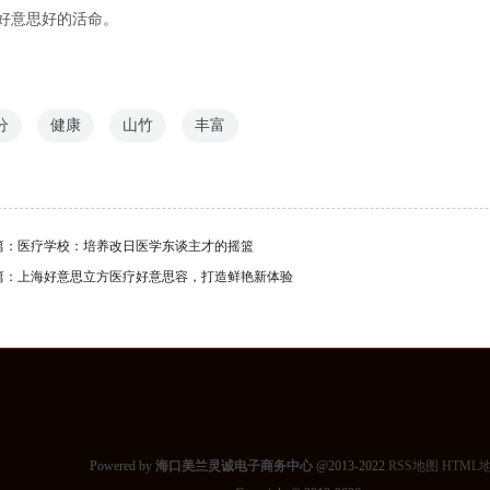
好意思好的活命。
分
健康
山竹
丰富
篇：
医疗学校：培养改日医学东谈主才的摇篮
篇：
上海好意思立方医疗好意思容，打造鲜艳新体验
Powered by
海口美兰灵诚电子商务中心
@2013-2022
RSS地图
HTML