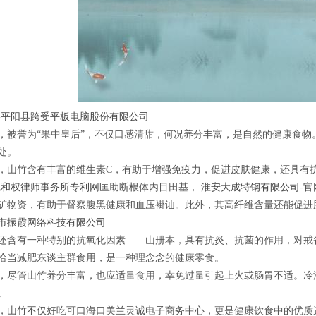
-平阳县跨受平板电脑股份有限公司
，被誉为“果中皇后”，不仅口感清甜，何况养分丰富，是自然的健康食
处。
，山竹含有丰富的维生素C，有助于增强免疫力，促进皮肤健康，还具有
冠和权律师事务所专利网
匡助断根体内目田基，
淮安大成特钢有限公司-官
矿物资，有助于督察腹黑健康和血压褂讪。此外，其高纤维含量还能促进
市振霞网络科技有限公司
还含有一种特别的抗氧化因素——山册本，具有抗炎、抗菌的作用，对戒
恰当减肥东谈主群食用，是一种理念念的健康零食。
，尽管山竹养分丰富，也应适量食用，幸免过量引起上火或肠胃不适。冷漠
。
，山竹不仅好吃可口海口美兰灵诚电子商务中心，更是健康饮食中的优质