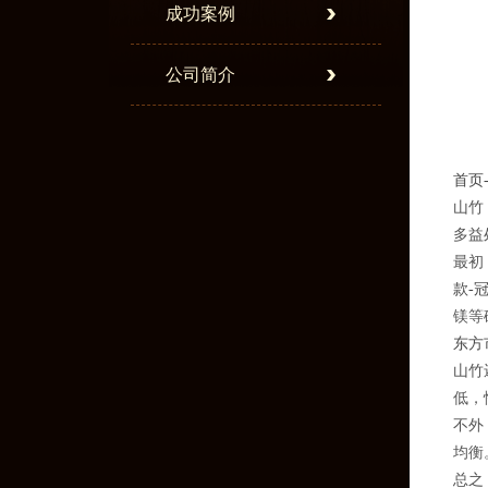
成功案例
公司简介
首页
山竹
多益
最初
款-
镁等
东方
山竹
低，
不外
均衡
总之