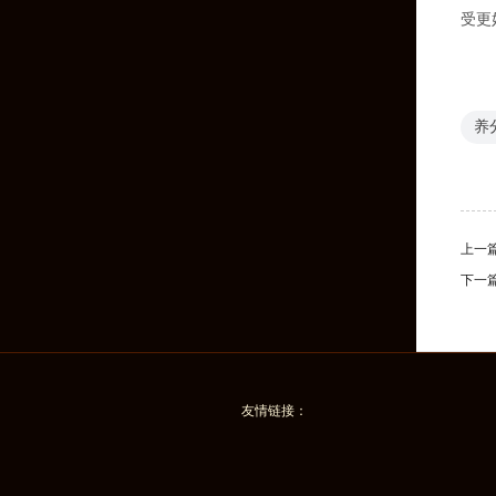
受更
养
上一
下一
友情链接：