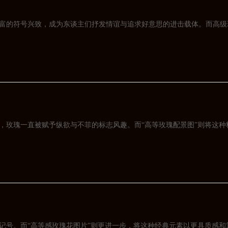
富的符号兴致，成为东谈主们抒发情谊与追求好意思的进击载体。而高级
，玫瑰一直被赋予纵欲与不菲的标志风趣。而“高等玫瑰配景图”则将这
记号。而“高等感玫瑰花图片”则更进一步，将这种经典元素以更具质感