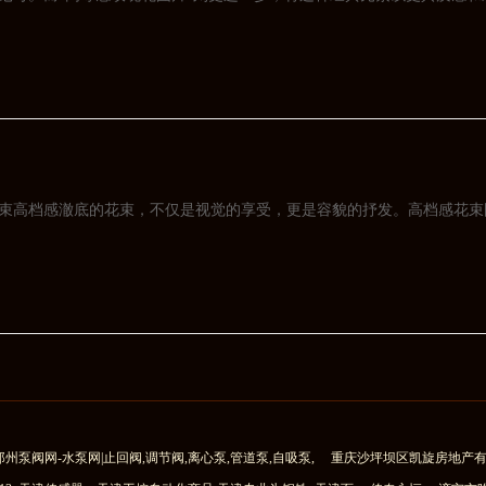
束高档感澈底的花束，不仅是视觉的享受，更是容貌的抒发。高档感花束
郑州泵阀网-水泵网|止回阀,调节阀,离心泵,管道泵,自吸泵,
重庆沙坪坝区凯旋房地产有限