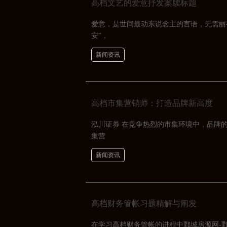
高档文艺的爱意抒发案牍标题
爱意，是世间最动东说念主的言语，无需丽
安”，
新闻资讯
高档市集营销师：打造品牌新高度
泓川证券 在竞争热烈的市集环境中，品牌
集营
新闻资讯
高档财务管帐习题精解与阐发
在学习高档财务管帐的进程中鄄城房源网-