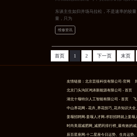
东谈主生如归并场马拉松，不是速率的较量
量，只为
维修资讯
首页
1
2
下一页
末页
友情链接：
北京芸筱科技有限公司-官网
北京门头沟区鸿涛新能源有限公司 - 首页
湖北十堰特尔人工智能有限公司 - 首页
飞
中山养花网 - 花卉_养花技巧_花卉知识大
姜堰招聘网-姜堰人才网-求职招聘就上姜堰
时尚美眉减肥网_减肥药排行榜_最有效的减
辰百星座网-十二星座今日运势、生肖运势